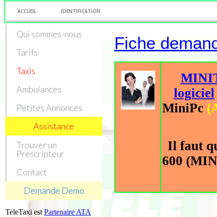
ACCUEIL
IDENTIFICATION
Qui sommes-nous
Fiche demand
Tarifs
Taxis
MINIT
Ambulances
logiciel
MiniPc
(A
Petites Annonces
Assistance
Il faut q
Trouver un
Prescripteur
600 (MI
Contact
Demande Demo
TeleTaxi est
Partenaire ATA