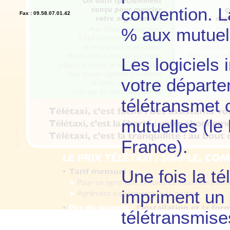
convention. L
Fax : 09.58.07.01.42
% aux mutuell
Les logiciels
votre départe
télétransmet 
mutuelles (le 
France).
Une fois la té
impriment un 
télétransmise