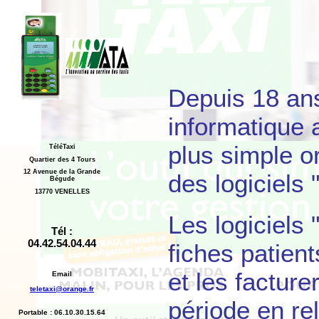
Depuis 18 ans
informatique a
plus simple or
TéléTaxi
Quartier des 4 Tours
12 Avenue de la Grande
des logiciels 
Bégude
13770 VENELLES
Les logiciels
Tél :
04.42.54.04.44
fiches patient
et les facture
Email
teletaxi@orange.fr
période en re
Portable : 06.10.30.15.64